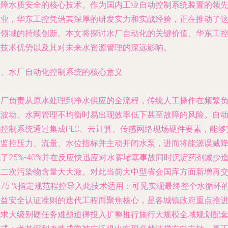
保障水质安全的核心技术。作为国内工业自动控制系统装置的领
企业，华东工控凭借其深厚的研发实力和实战经验，正在推动了
一领域的持续创新。本文将探讨水厂自动化的关键价值、华东工
的技术优势以及其对未来水资源管理的深远影响。
一、水厂自动化控制系统的核心意义
水厂负责从原水处理到净水供应的全流程，传统人工操作在频繁
载波动、水网管理不均衡时易出现效率低下甚至故障的风险。自
化控制系统通过集成PLC、云计算、传感网络现场硬件要素，能够
时监控压力、流量、水位指标并主动开闭水泵，进而将能源误减
了25%-40%并在反应快迅应对水雾堵塞事故同时沉淀药剂减少
成二次污染物含量大大激。对此当前大中型省会国库方面新增再
约75 %指定规范程控导入此技术适用：可见实现最终整个水循环
效益安全认证准则的迭代工程而聚焦核心，是各城镇政府重点推
需求大级别硬任务难题迫得投入扩整推行施行大规模全域规划配