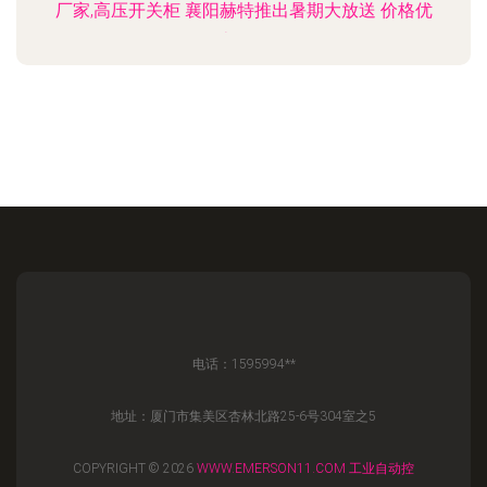
厂家,高压开关柜 襄阳赫特推出暑期大放送 价格优
惠价格
电话：1595994**
地址：厦门市集美区杏林北路25-6号304室之5
COPYRIGHT © 2026
WWW.EMERSON11.COM
工业自动控