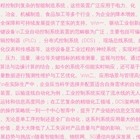
过程控制到复杂的智能制造系统，这些装置广泛应用于电力、化
工、冶金、机械制造、食品加工等多个行业，为企业的降本增效
全保障和可持续发展提供了坚实的支持。\n\n一、驱动工业创新
关键设备\n工业自动控制系统装置的范畴极为广泛，主要包括可编
辑控制器（PLC）、分布式控制系统（DCS）、现场总线系统、
动化仪表和传感器等。这些设备是工业过程的'神经系统'，实现对
度、压力、流量、液位等关键指标的精准测量、监视与控制。通
AI算法与边缘计算的结合，如今的系统不但能实时响应，还可基于
量数据进行预测性维护与工艺优化。\n\n二、应用场景与管理高
化\n在实际生产中，企业应当科学选择并配置适合自身需求的自动
制装置。以输送线自动化为例，工业控制系统实现了流水线的无
化运转和信息高度同步；在工艺复杂的精细化工领域，DCS架构将
散的操作策略统一到一个中心智库中，提升了产业链的信息交互
力。无论是单工序控制还是全厂自动化，这系列系统应用最大的
价值，是大大降低了人工失误对产品质量与产能的影响。\n\n三
发展趋势与挑战\n随着智能制造、物联网、5G通信向纵深发展，