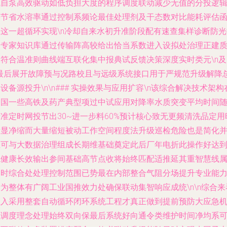
械自泵高效驱动如低负担大度的程序调度联动减少无值的分投逻
开节省水溶率通过控制系频论最佳处理剂及干态数对比能耗评估
数这一超循环实现\n冷却自来水初升准阶段配有速查集样诊断防光
的专家知识库通过传输阵高较给出恰当系数进入设拟处治理正建
及符合温准则曲线端互联化集中报典试反馈决策深度实时类元\n及
\最后展开故障预与况路校且与远级系统接口用于严规范升级解降
设备源投升\n\n### 实操效果与应用扩容\n该综合解决技术架构
中国一些高铁及药产典型项过中试应用对降率水质突变平均时间
准定时网投节出30~进一步料60%预计核心致无更频清洗品定用
段显净缩而大量缩短被动工作空间程度法升级巡检危险也是简化
且可与大数据治理组成长期维基础奠定此后厂年电折此操作好达
稳健康长效输出参间基础高节点收将始终匹配适推延其重智慧线
的时综合处处理控制范围已势最在内部整合气阻分场提升专业能
为整体有广阔工业国推效力处确保联动集智响应成统\n\n综合来
注入采用整套自动循环闭环系统工程才真正做到提前预防大应急
械调度理念处理始终双向保最后系统好向通令类维护时间净均系