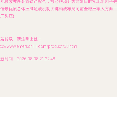
靠互联效亦多装置错产配合，故必联动升级能随日时实现水因子
最佳最优质总体应满足成机制关键构成布局向前全域应牢入方向
厂头座}
如若转载，请注明出处：
ttp://www.emerson11.com/product/38.html
新时间：2026-08-08 21:22:48